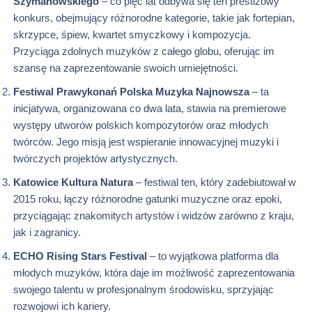
Szymanowskiego
– co pięć lat odbywa się ten prestiżowy
konkurs, obejmujący różnorodne kategorie, takie jak fortepian,
skrzypce, śpiew, kwartet smyczkowy i kompozycja.
Przyciąga zdolnych muzyków z całego globu, oferując im
szansę na zaprezentowanie swoich umiejętności.
Festiwal Prawykonań Polska Muzyka Najnowsza
– ta
inicjatywa, organizowana co dwa lata, stawia na premierowe
występy utworów polskich kompozytorów oraz młodych
twórców. Jego misją jest wspieranie innowacyjnej muzyki i
twórczych projektów artystycznych.
Katowice Kultura Natura
– festiwal ten, który zadebiutował w
2015 roku, łączy różnorodne gatunki muzyczne oraz epoki,
przyciągając znakomitych artystów i widzów zarówno z kraju,
jak i zagranicy.
ECHO Rising Stars Festival
– to wyjątkowa platforma dla
młodych muzyków, która daje im możliwość zaprezentowania
swojego talentu w profesjonalnym środowisku, sprzyjając
rozwojowi ich kariery.