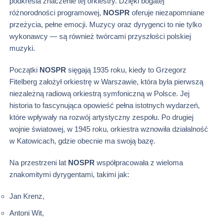
podkreśla znaczenie tej orkiestry. Dzięki bogatej
różnorodności programowej,
NOSPR
oferuje niezapomniane
przeżycia, pełne emocji. Muzycy oraz dyrygenci to nie tylko
wykonawcy — są również twórcami przyszłości polskiej
muzyki.
Początki
NOSPR
sięgają 1935 roku, kiedy to Grzegorz
Fitelberg założył orkiestrę w Warszawie, która była pierwszą
niezależną radiową orkiestrą symfoniczną w Polsce. Jej
historia to fascynująca opowieść pełna istotnych wydarzeń,
które wpływały na rozwój artystyczny zespołu. Po drugiej
wojnie światowej, w 1945 roku, orkiestra wznowiła działalność
w Katowicach, gdzie obecnie ma swoją bazę.
Na przestrzeni lat
NOSPR
współpracowała z wieloma
znakomitymi dyrygentami, takimi jak:
Jan Krenz,
Antoni Wit,