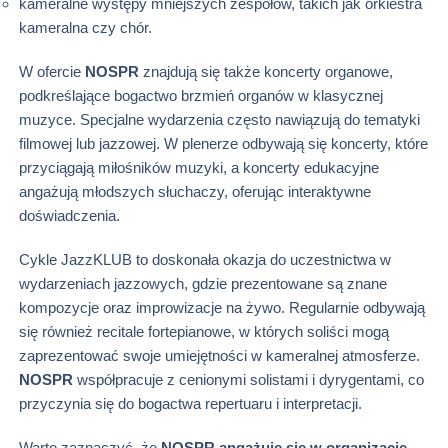
kameralne występy mniejszych zespołów, takich jak orkiestra
kameralna czy chór.
W ofercie
NOSPR
znajdują się także koncerty organowe,
podkreślające bogactwo brzmień organów w klasycznej
muzyce. Specjalne wydarzenia często nawiązują do tematyki
filmowej lub jazzowej. W plenerze odbywają się koncerty, które
przyciągają miłośników muzyki, a koncerty edukacyjne
angażują młodszych słuchaczy, oferując interaktywne
doświadczenia.
Cykle JazzKLUB to doskonała okazja do uczestnictwa w
wydarzeniach jazzowych, gdzie prezentowane są znane
kompozycje oraz improwizacje na żywo. Regularnie odbywają
się również recitale fortepianowe, w których soliści mogą
zaprezentować swoje umiejętności w kameralnej atmosferze.
NOSPR
współpracuje z cenionymi solistami i dyrygentami, co
przyczynia się do bogactwa repertuaru i interpretacji.
Warto zaznaczyć, że
NOSPR angażuje się w organizację