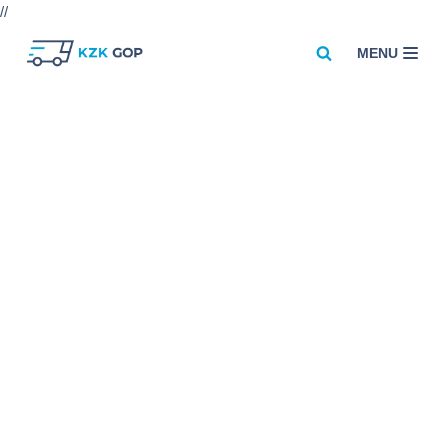
//
MENU
Przejdź
do
treści