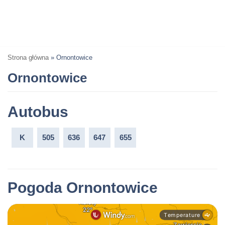
Strona główna
»
Ornontowice
Ornontowice
Autobus
K
505
636
647
655
Pogoda Ornontowice