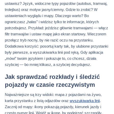
ustawisz? Język, widoczne typy pojazdów (autobus, tramwaj,
trolejbus) oraz motyw jasny/ciemny. Gdzie to zrobić? W
ustawieniach wyglądu i mapy. Dlaczego warto? Bo
ograniczasz „hałas” i widzisz tylko te informacje, których
potrzebujesz. Przykład: jeździsz głównie tramwajami — włącz
filtr tramwajów i ustaw mapę jako ekran startowy. Wieczorem
przełącz tryb nocny, by nie razić oczu na przystanku.
Dodatkowa korzyść: posortuj karty tak, by ulubione przystanki
były pierwsze, a wyszukiwarka linii pod ręką. Gdy aplikacja
„mówi” twoim językiem i pokazuje to, co chcesz, działa
szybciej — bo mniej klikasz, a szybciej decydujesz.
Jak sprawdzać rozkłady i śledzić
pojazdy w czasie rzeczywistym
Najważniejsze są trzy widoki: mapa z pojazdami na żywo,
karta przystanku z listą odjazdów oraz
wyszukiwarka linii
.
Zacznij od mapy: ikony pokazują pojazdy, kierunek jazdy i
często numer linii. Wejdź w ikonę, by podejrzeć szczegóły.