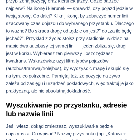
przybliżoną pozycję oraz kierunek jazdy. Gdzie patrzeć
najpierw? Na ikonę i kierunek — sprawdź, czy pojazd jedzie w
twoją stronę. Co dalej? Kliknij ikonę, by zobaczyć numer linii i
szacowany czas dojazdu do wybranego przystanku. Dlaczego
to ważne? Bo skraca drogę od „gdzie on jest?” do „za ile będę
jechać?”. Przykład z życia: stoisz przy stadionie, widzisz na
mapie dwa autobusy tej samej linii — jeden zbliża się, drugi
jest w korku. Wybierasz ten pierwszy i oszczędzasz
kwadrans. Wskazówka: użyj filtra typów pojazdów
(autobus/tramwaj/trolejbus), by wyczyścić mapę i skupić się
na tym, co potrzebne. Pamiętaj też, że pozycje na żywo
zależą od zasięgu i urządzeń pokładowych, więc traktuj je jako
praktyczną, ale nie absolutną dokładność.
Wyszukiwanie po przystanku, adresie
lub nazwie linii
Jeśli wiesz, dokąd zmierzasz, wyszukiwarka będzie
najszybsza. Co wpisać? Nazwę przystanku (np. „Katowice