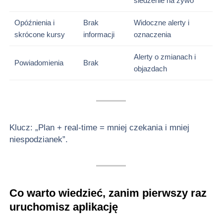
śledzenie na żywo
Opóźnienia i
Brak
Widoczne alerty i
skrócone kursy
informacji
oznaczenia
Alerty o zmianach i
Powiadomienia
Brak
objazdach
Klucz: „Plan + real‑time = mniej czekania i mniej
niespodzianek”.
Co warto wiedzieć, zanim pierwszy raz
uruchomisz aplikację