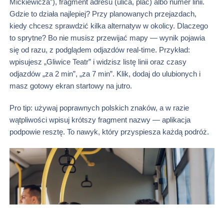
Mickiewicza”), fragment adresu (ulica, plac) albo numer linii.
Gdzie to działa najlepiej? Przy planowanych przejazdach,
kiedy chcesz sprawdzić kilka alternatyw w okolicy. Dlaczego
to sprytne? Bo nie musisz przewijać mapy — wynik pojawia
się od razu, z podglądem odjazdów real‑time. Przykład:
wpisujesz „Gliwice Teatr” i widzisz listę linii oraz czasy
odjazdów „za 2 min”, „za 7 min”. Klik, dodaj do ulubionych i
masz gotowy ekran startowy na jutro.
Pro tip: używaj poprawnych polskich znaków, a w razie
wątpliwości wpisuj krótszy fragment nazwy — aplikacja
podpowie resztę. To nawyk, który przyspiesza każdą podróż.