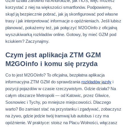
GZM działa zarówno na Androidzie, jak i iOS, więc możesz
korzystać z niej na większości smartfonów. Podpowiemy,
skąd ją bezpiecznie pobrać, jak ją skonfigurować pod własne
trasy i jak interpretować informacje o opóźnieniach. Jeśli lubisz
planować, pokażemy też, jak połączyć M2GOinfo z oficjalną
wyszukiwarką rozkładów online. Gotowy, by mieć GZM pod
kciukiem? Zaczynajmy.
Czym jest aplikacja ZTM GZM
M2GOinfo i komu się przyda
Co to jest M2GOinfo? To oficjalna, bezpłatna aplikacja
informacyjna ZTM GZM do sprawdzania
rozkładów jazdy
i
pozycji pojazdów w czasie rzeczywistym. Gdzie działa? Na
całym obszarze Metropolii — od Katowic, przez Gliwice,
Sosnowiec i Tychy, po mniejsze miejscowości. Dlaczego
warto? Bo zamiast stać na przystanku i zgadywać, zobaczysz
na żywo, gdzie jedzie twój tramwaj lub autobus i czy ma
opóźnienie. W praktyce: stoisz na Placu Wolności, włączasz