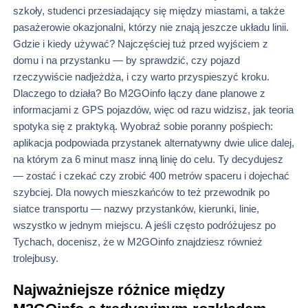
szkoły, studenci przesiadający się między miastami, a także
pasażerowie okazjonalni, którzy nie znają jeszcze układu linii.
Gdzie i kiedy używać? Najczęściej tuż przed wyjściem z
domu i na przystanku — by sprawdzić, czy pojazd
rzeczywiście nadjeżdża, i czy warto przyspieszyć kroku.
Dlaczego to działa? Bo M2GOinfo łączy dane planowe z
informacjami z GPS pojazdów, więc od razu widzisz, jak teoria
spotyka się z praktyką. Wyobraź sobie poranny pośpiech:
aplikacja podpowiada przystanek alternatywny dwie ulice dalej,
na którym za 6 minut masz inną linię do celu. Ty decydujesz
— zostać i czekać czy zrobić 400 metrów spaceru i dojechać
szybciej. Dla nowych mieszkańców to też przewodnik po
siatce transportu — nazwy przystanków, kierunki, linie,
wszystko w jednym miejscu. A jeśli często podróżujesz po
Tychach, docenisz, że w M2GOinfo znajdziesz również
trolejbusy.
Najważniejsze różnice między