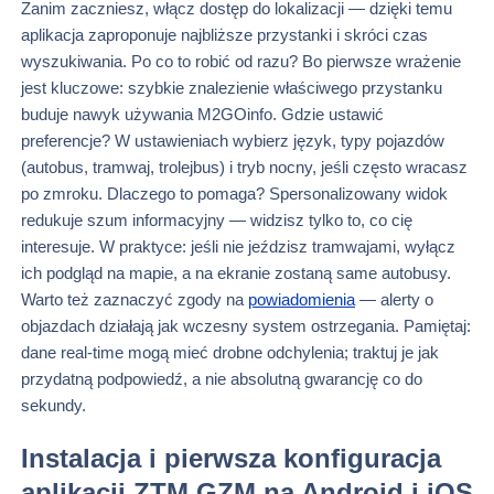
Zanim zaczniesz, włącz dostęp do lokalizacji — dzięki temu
aplikacja zaproponuje najbliższe przystanki i skróci czas
wyszukiwania. Po co to robić od razu? Bo pierwsze wrażenie
jest kluczowe: szybkie znalezienie właściwego przystanku
buduje nawyk używania M2GOinfo. Gdzie ustawić
preferencje? W ustawieniach wybierz język, typy pojazdów
(autobus, tramwaj, trolejbus) i tryb nocny, jeśli często wracasz
po zmroku. Dlaczego to pomaga? Spersonalizowany widok
redukuje szum informacyjny — widzisz tylko to, co cię
interesuje. W praktyce: jeśli nie jeździsz tramwajami, wyłącz
ich podgląd na mapie, a na ekranie zostaną same autobusy.
Warto też zaznaczyć zgody na
powiadomienia
— alerty o
objazdach działają jak wczesny system ostrzegania. Pamiętaj:
dane real‑time mogą mieć drobne odchylenia; traktuj je jak
przydatną podpowiedź, a nie absolutną gwarancję co do
sekundy.
Instalacja i pierwsza konfiguracja
aplikacji ZTM GZM na Android i iOS