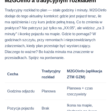
M2GOinfo a tradycyjnym rozkładem
Tradycyjny rozkład to plan — stałe godziny i minuty. M2GOinfo
dodaje do tego aktualny kontekst: gdzie jest pojazd teraz, ile
ma opóźnienia i czy kurs jedzie pełną trasą. Co to zmienia w
praktyce? Nie patrzysz już tylko na „XX:05”, ale widzisz „za 3
minuty” i ikonkę pojazdu na mapie. Gdzie to pomaga? W
godzinach szczytu, przy remontach i nieprzewidzianych
zdarzeniach, kiedy plan przestaje być wystarczający.
Dlaczego to ważne? Bo każda minuta ma znaczenie w
przesiadkach. Spójrz na porównanie.
Tradycyjny
M2GOinfo (aplikacja
Cecha
rozkład
ZTM GZM)
Planowa + czas
Godzina odjazdu
Planowa
rzeczywisty
Ikona na mapie,
Pozycja pojazdu
Brak