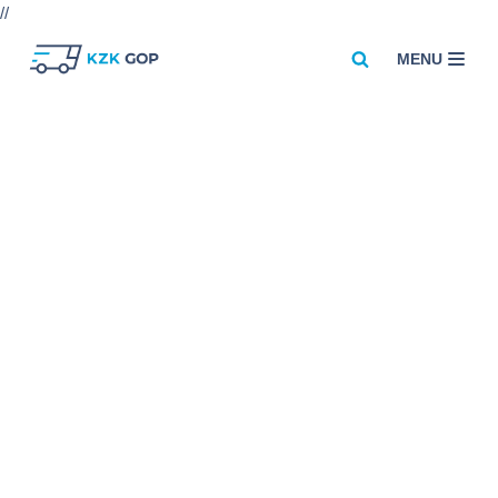
//
MENU
Przejdź
do
treści