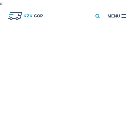
//
MENU
Przejdź
do
treści