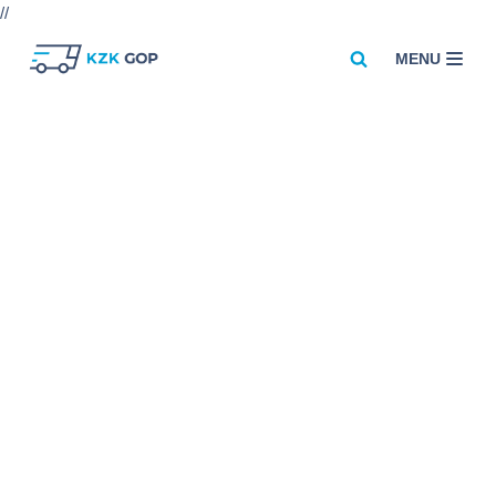
//
MENU
Przejdź
do
treści