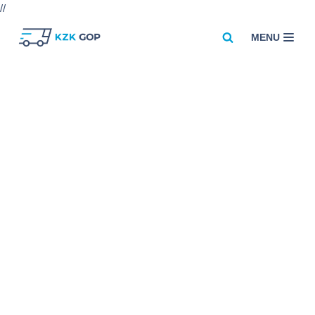
//
MENU
Przejdź
do
treści