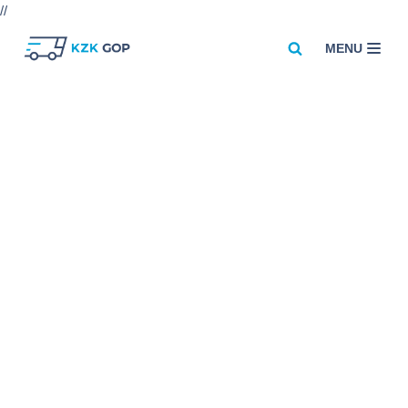
//
MENU
Przejdź
do
treści