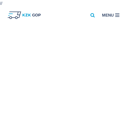
//
MENU
Przejdź
do
treści