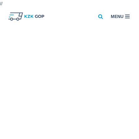
//
MENU
Przejdź
do
treści