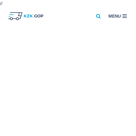
//
MENU
Przejdź
do
treści