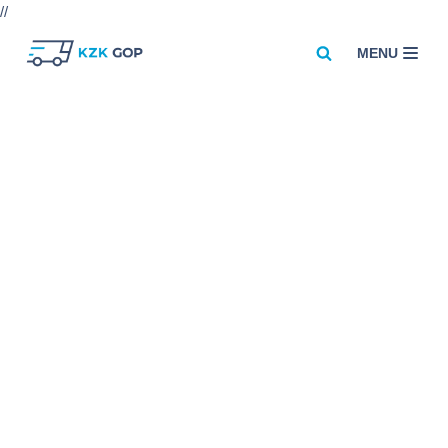
//
MENU
Przejdź
do
treści