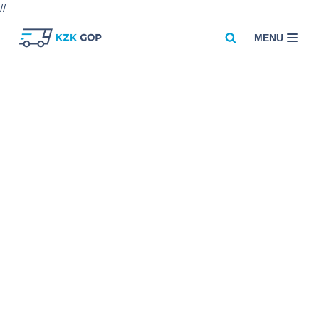
//
MENU
Przejdź
do
treści