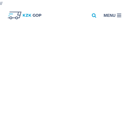
//
MENU
Przejdź
do
treści