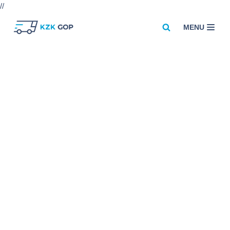
//
MENU
Przejdź
do
treści