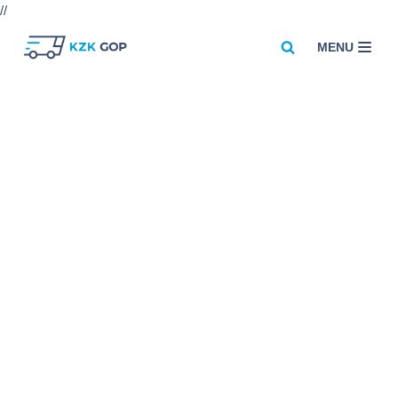
//
MENU
Przejdź
do
treści