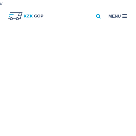
//
MENU
Przejdź
do
treści