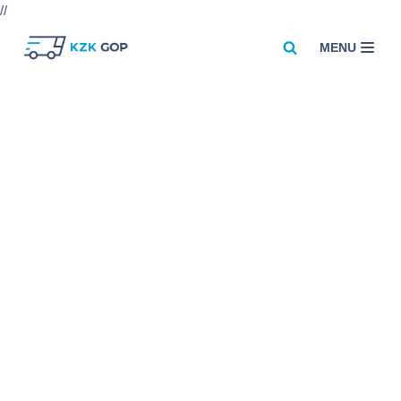
//
MENU
Przejdź
do
treści