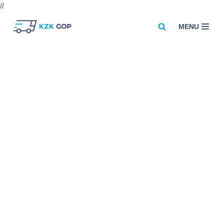
//
MENU
Przejdź
do
treści