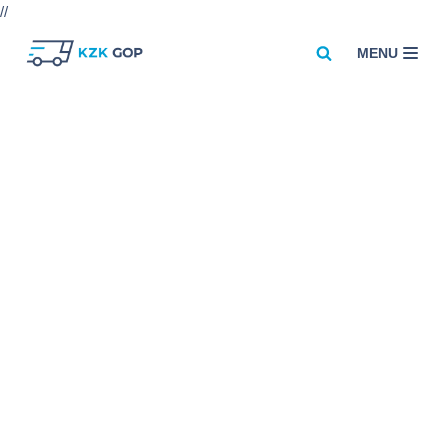
//
MENU
Przejdź
do
treści