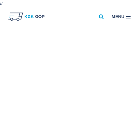
//
MENU
Przejdź
do
treści