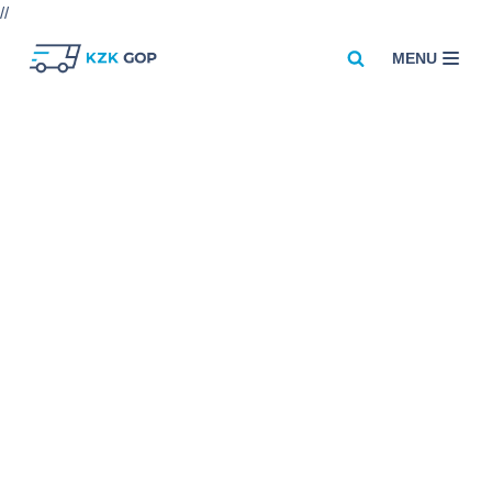
//
MENU
Przejdź
do
treści