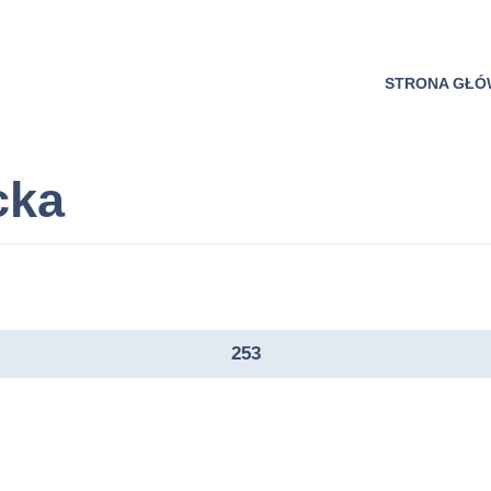
STRONA GŁ
cka
253