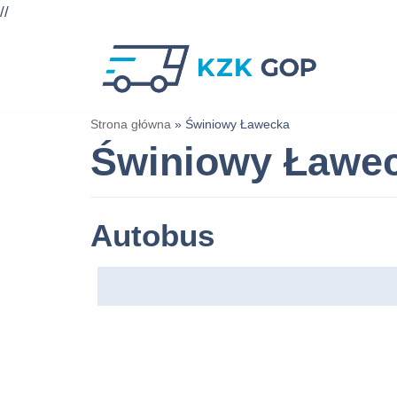
//
Przejdź
do
treści
Strona główna
»
Świniowy Ławecka
Świniowy Ławe
Autobus