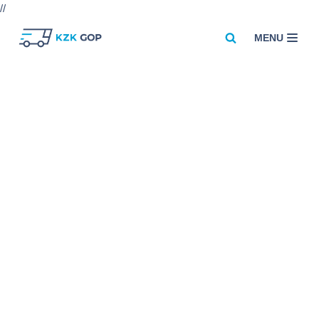
//
MENU
Przejdź
do
treści