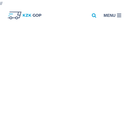
//
MENU
Przejdź
do
treści