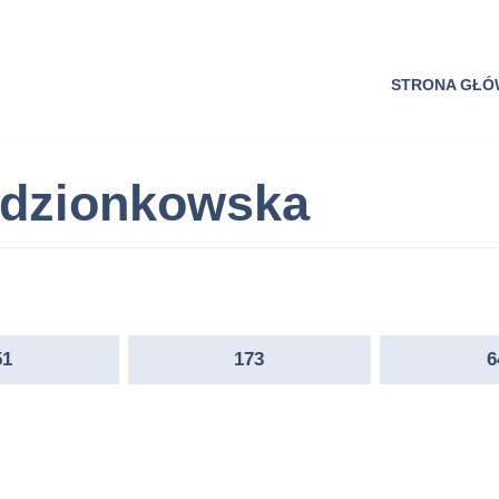
STRONA GŁ
adzionkowska
51
173
6