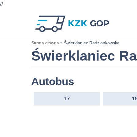
//
Przejdź
do
treści
Strona główna
»
Świerklaniec Radzionkowska
Świerklaniec R
Autobus
17
1