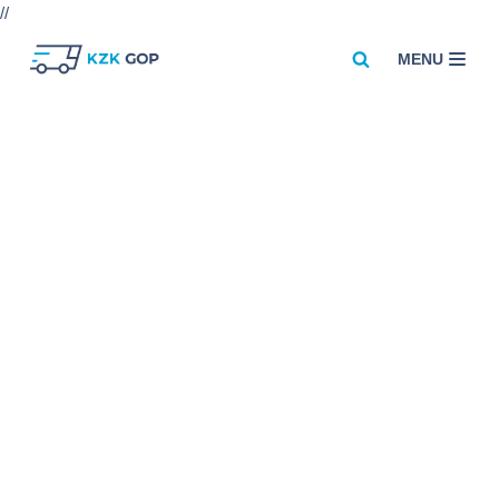
//
MENU
Przejdź
do
treści