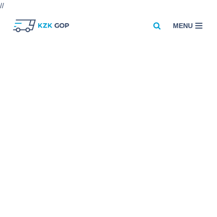
//
MENU
Przejdź
do
treści