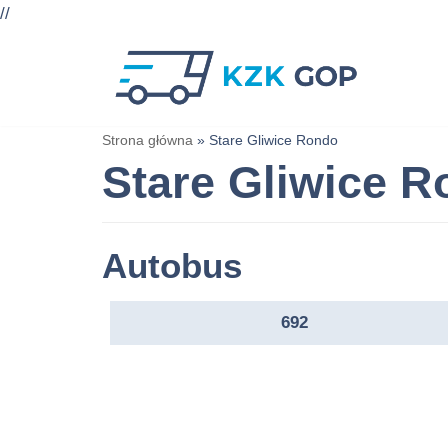
//
Przejdź
do
treści
Strona główna
»
Stare Gliwice Rondo
Stare Gliwice 
Autobus
692