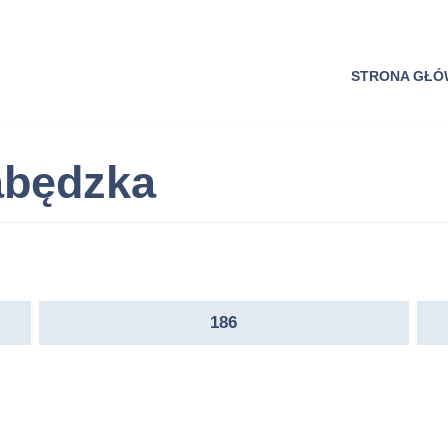
STRONA GŁ
abędzka
186