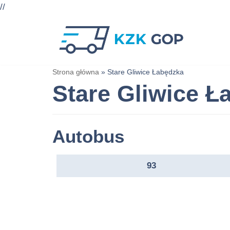
//
Przejdź
do
treści
Strona główna
»
Stare Gliwice Łabędzka
Stare Gliwice Ł
Autobus
93