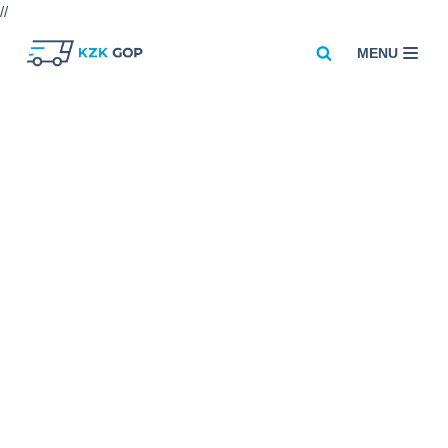
//
MENU
Przejdź
do
treści