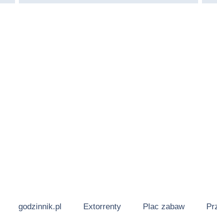
godzinnik.pl
Extorrenty
Plac zabaw
Pr