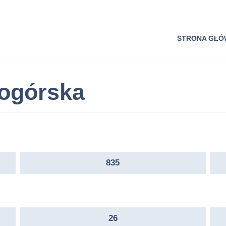
STRONA GŁ
ogórska
835
26