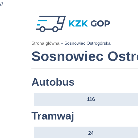
//
Przejdź
do
treści
Strona główna
»
Sosnowiec Ostrogórska
Sosnowiec Ostr
Autobus
116
Tramwaj
24