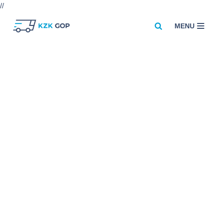
//
MENU
Przejdź
do
treści