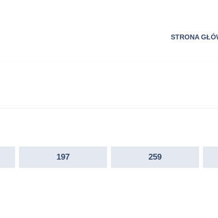
STRONA GŁ
197
259