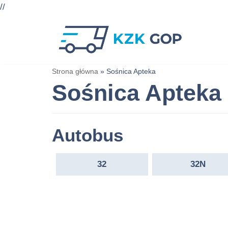
//
Przejdź
do
treści
Strona główna
»
Sośnica Apteka
Sośnica Apteka
Autobus
32
32N