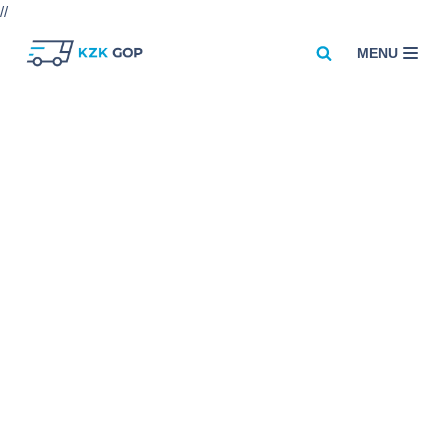
//
MENU
Przejdź
do
treści