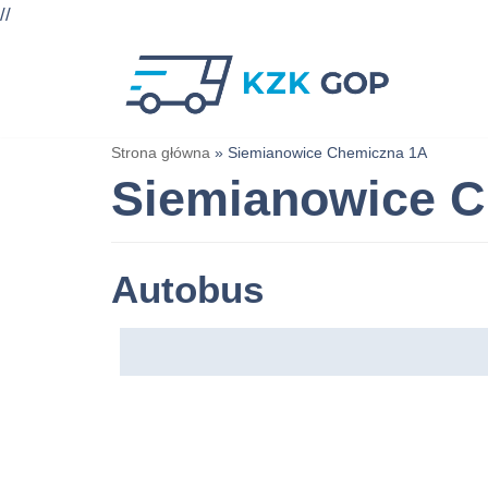
//
Przejdź
do
treści
Strona główna
»
Siemianowice Chemiczna 1A
Siemianowice 
Autobus