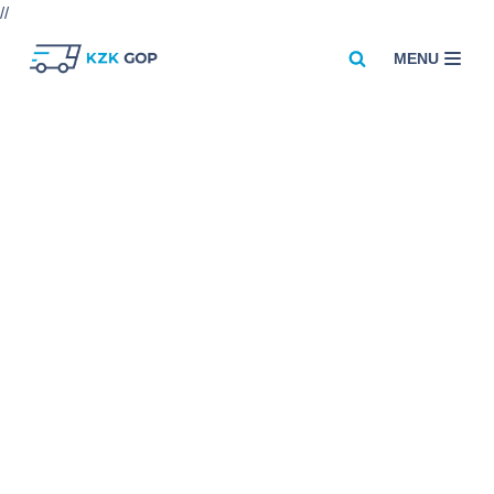
//
MENU
Przejdź
do
treści