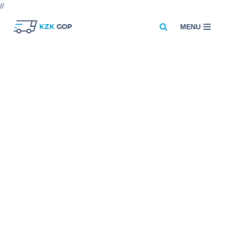
//
MENU
Przejdź
do
treści