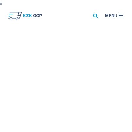
//
MENU
Przejdź
do
treści