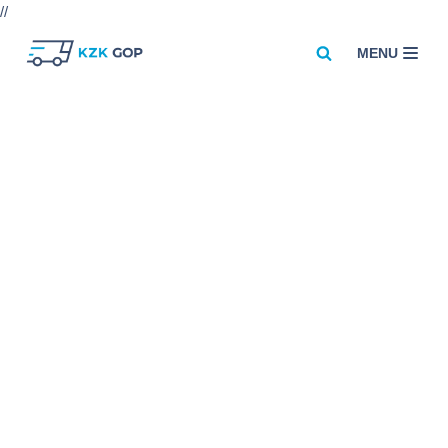
//
MENU
Przejdź
do
treści