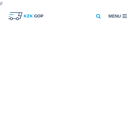
//
MENU
Przejdź
do
treści