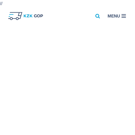
//
MENU
Przejdź
do
treści