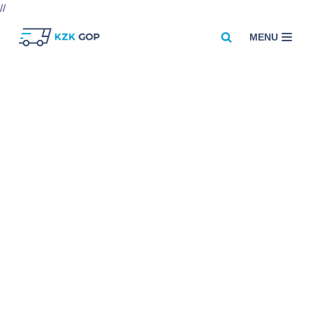
//
MENU
Przejdź
do
treści