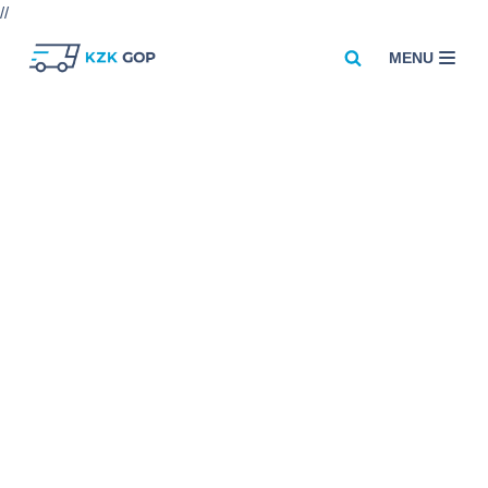
//
MENU
Przejdź
do
treści