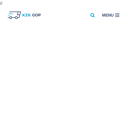
//
MENU
Przejdź
do
treści