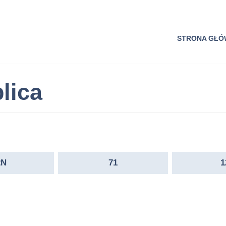
STRONA GŁ
lica
2N
71
1