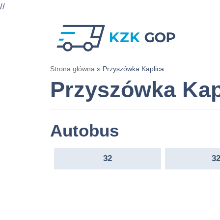
//
Przejdź
do
treści
Strona główna
»
Przyszówka Kaplica
Przyszówka Kap
Autobus
32
3