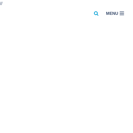
//
MENU
Przejdź
do
treści