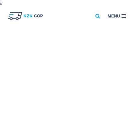
//
MENU
Przejdź
do
treści