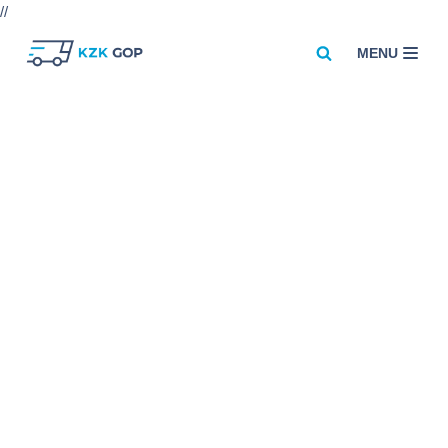
//
MENU
Przejdź
do
treści