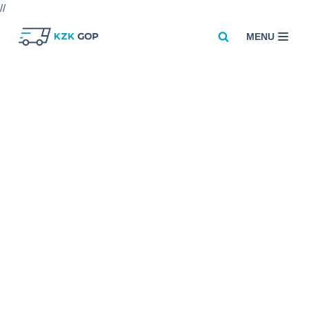
//
MENU
Przejdź
do
treści